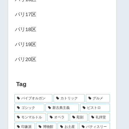
パリ17区
パリ18区
パリ19区
パリ20区
Tag
パイプオルガン
カトリック
グルメ
ゴシック
新古典主義
ビストロ
モンマルトル
オペラ
彫刻
礼拝堂
印象派
博物館
お土産
パティスリー