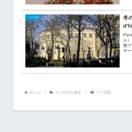
冬
パリ11区
d’h
Par
ル）
物で
サー
ホーム
エリアから探す
パリ11区