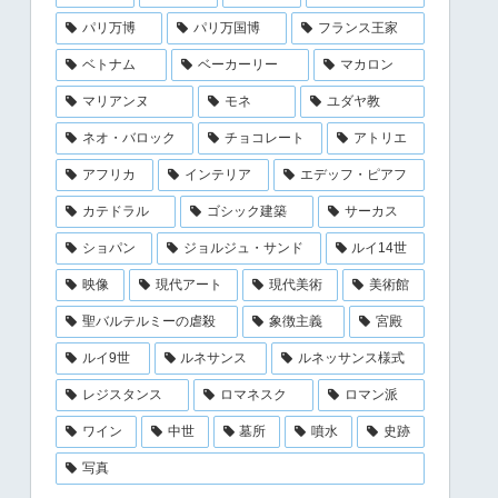
パリ万博
パリ万国博
フランス王家
ベトナム
ベーカーリー
マカロン
マリアンヌ
モネ
ユダヤ教
ネオ・バロック
チョコレート
アトリエ
アフリカ
インテリア
エデッフ・ピアフ
カテドラル
ゴシック建築
サーカス
ショパン
ジョルジュ・サンド
ルイ14世
映像
現代アート
現代美術
美術館
聖バルテルミーの虐殺
象徴主義
宮殿
ルイ9世
ルネサンス
ルネッサンス様式
レジスタンス
ロマネスク
ロマン派
ワイン
中世
墓所
噴水
史跡
写真