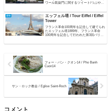
ワール凱旋門に関するツイート/つぶやき
Arc de Triomphe by night / Ivo Janschエ
トワー...
エッフェル塔 / Tour Eiffel / Eiffel
建物
Tower
フランス革命100周年を記念して建てられ
たエッフェル塔1889年、フランス革命
100周年を記念して行われた第3回パリ万
国博の際に建てられた324ｍの巨大な鉄塔
です。当初は、パリの美観を損ねるとと
いう批判もありましたが、今ではパリの
代表的なラ...
フォー・バン・クオン14 / Pho Banh
Cuon14
サン・ロック教会 / Eglise Saint-Roch
コメント